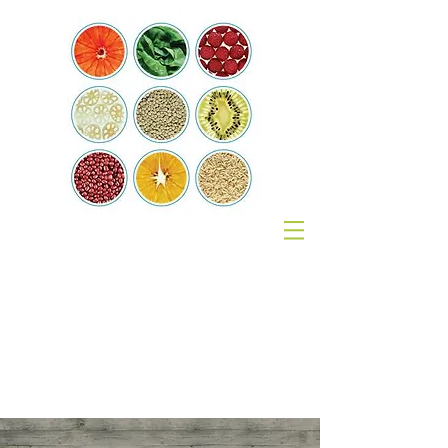
Ernährungsc
oach
Birgit Boislard