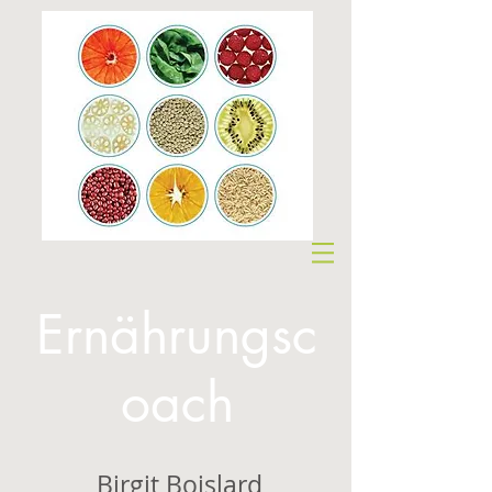
Ernährungsc
oach
Birgit Boislard