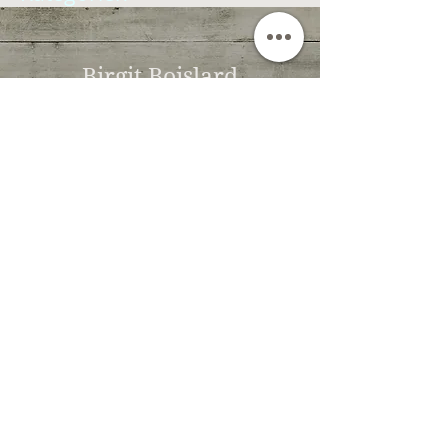
Birgit Boislard
Funktionelle Ernährung und
Mikroernährung
Funktionelle und orthomolekulare
Ernährung
Funktionelle und orthomekulare
Notfalltherapie
Urheberrechte ©:
Ernährungscoach
Birgit Boislard
Lausanne, Schweiz
Solch.
+41-79-368 62 01
© 2016 von Birgit Boislard
Unabhängige Ernährungsberaterin,
praktizierend seit 2005