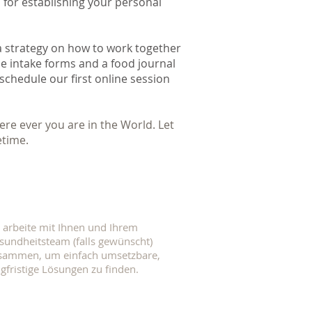
s for establishing your personal
 a strategy on how to work together
he intake forms and a food journal
l schedule our first online session
ere ever you are in the World. Let
etime.
h arbeite mit Ihnen und Ihrem
sundheitsteam (falls gewünscht)
sammen, um einfach umsetzbare,
ngfristige Lösungen zu finden.