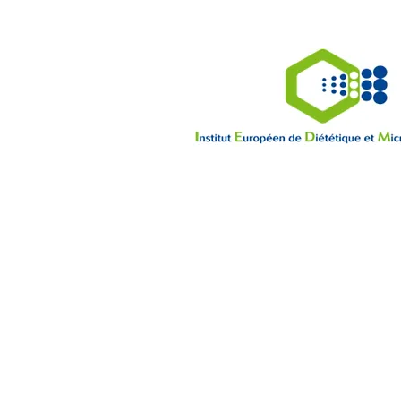
Funktionelle und
orthomolekulare Ernä
etablieren sich tendenz
Homöostase, bei der Beur
der Grundursache Ih
gesundheitlichen Prob