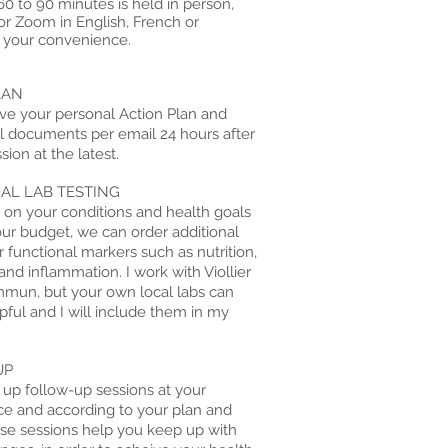
60 to 90 minutes is held in person,
or Zoom in English, French or
 your convenience.
LAN
ive your personal Action Plan and
l documents per email 24 hours after
ssion at the latest.
AL LAB TESTING
on your conditions and health goals
our budget, we can order additional
or functional markers such as nutrition,
and inflammation. I work with Viollier
mun, but your own local labs can
pful and I will include them in my
UP
 up follow-up sessions at your
e and according to your plan and
se sessions help you keep up with