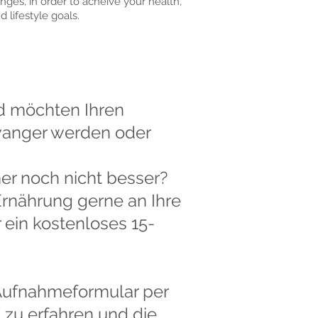
nges, in order to acheive your health,
nd lifestyle goals.
nd möchten Ihren
wanger werden oder
mer noch nicht besser?
Ernährung gerne an Ihre
 ein kostenloses 15-
Aufnahmeformular per
 zu erfahren und die