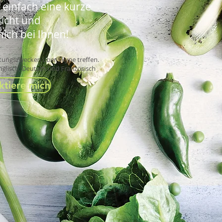
 einfach eine kurze
icht und
ich bei Ihnen!
atungszwecken über Skype treffen.
nglisch, Deutsch und Französisch
ktiere mich