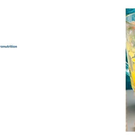
hrung
iell
teilung
rer
leme.