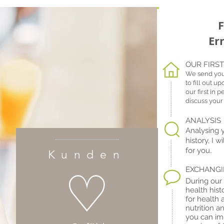
F
Er
OUR FIRS
We send you 
to fill out u
our first in 
discuss your 
ANALYSIS
Analysing 
history, I w
for you.
Kunden
♡
EXCHANGI
During our 
health hist
for health 
nutrition a
you can imp