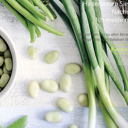
est
Hinterlassen Sie
tegy
Nachr
Ich melde m
Wir können uns zu allen Ber
Ich spreche nach Belieben E
Konta