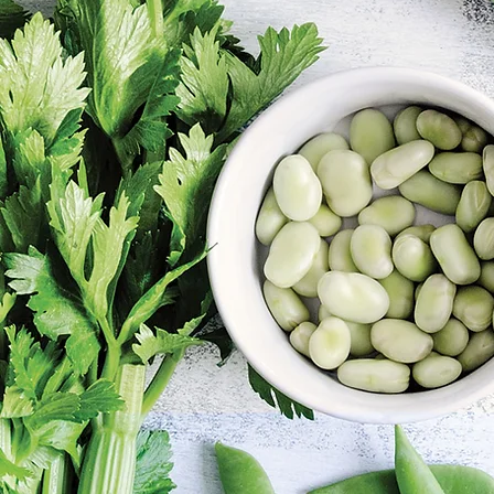
Discover your b
nutritional stra