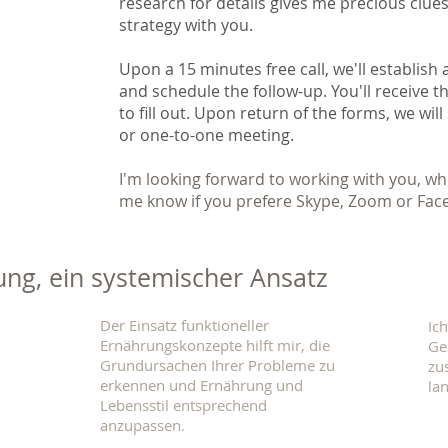
research for details gives me precious clue
strategy with you.
Upon a 15 minutes free call, we'll establish
and schedule the follow-up. You'll receive t
to fill out. Upon return of the forms, we wil
or one-to-one meeting.
I'm looking forward to working with you, wh
me know if you prefere Skype, Zoom or Fac
ung, ein systemischer Ansatz
Der Einsatz funktioneller
Ic
Ernährungskonzepte hilft mir, die
Ge
Grundursachen Ihrer Probleme zu
zu
erkennen und Ernährung und
la
Lebensstil entsprechend
anzupassen.