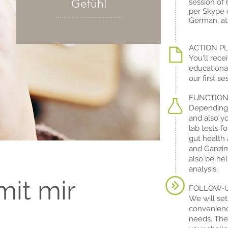
Gefühl
session of 
per Skype 
German, at
ACTION P
You'll rece
educationa
our first se
FUNCTION
Depending 
and also y
lab tests f
gut health 
and Ganzim
also be hel
analysis.
mit mir
FOLLOW-
We will set
convenienc
needs. The